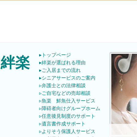
▸トップページ
絆楽
▸絆楽が選ばれる理由
▸ご入居までの流れ
▸シニアサービスのご案内
▹弁護士との法律相談
▹ご自宅などの売却相談
▹魚楽 鮮魚仕入サービス
▹障碍者向けグループホーム
▹任意後見制度のサポート
▹遺言書作成サポート
▹よりそう保護人サービス